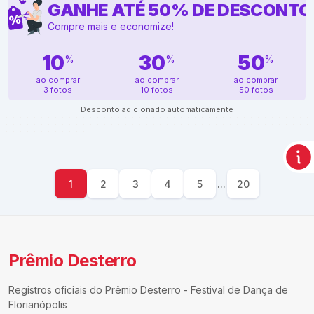
GANHE ATÉ
50
%
DE DESCONTO
Compre mais e economize!
10
30
50
%
%
%
ao comprar
ao comprar
ao comprar
3 fotos
10 fotos
50 fotos
Desconto adicionado automaticamente
1
2
3
4
5
...
20
Prêmio Desterro
Registros oficiais do Prêmio Desterro - Festival de Dança de
Florianópolis