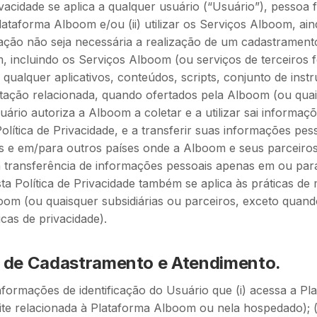
ivacidade se aplica a qualquer usuário (“Usuário”), pessoa fí
Plataforma Alboom e/ou (ii) utilizar os Serviços Alboom, ai
zação não seja necessária a realização de um cadastrament
 incluindo os Serviços Alboom (ou serviços de terceiros 
 qualquer aplicativos, conteúdos, scripts, conjunto de inst
ação relacionada, quando ofertados pela Alboom (ou quais
uário autoriza a Alboom a coletar e a utilizar sai informaçõ
olítica de Privacidade, e a transferir suas informações pes
is e em/para outros países onde a Alboom e seus parceiro
 transferência de informações pessoais apenas em ou para
sta Política de Privacidade também se aplica às práticas de
oom (ou quaisquer subsidiárias ou parceiros, exceto quan
icas de privacidade).
 de Cadastramento e Atendimento.
formações de identificação do Usuário que (i) acessa a P
te relacionada à Plataforma Alboom ou nela hospedado); (i