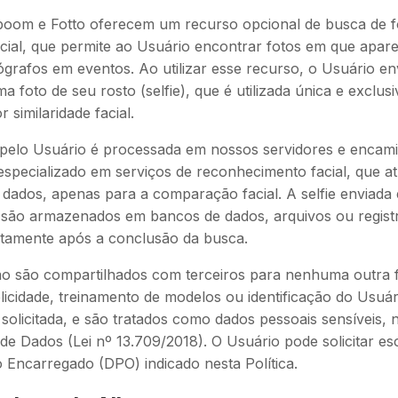
boom e Fotto oferecem um recurso opcional de busca de f
ial, que permite ao Usuário encontrar fotos em que apare
ógrafos em eventos. Ao utilizar esse recurso, o Usuário en
a foto de seu rosto (selfie), que é utilizada única e exclu
 similaridade facial.
pelo Usuário é processada em nossos servidores e encam
especializado em serviços de reconhecimento facial, que a
ados, apenas para a comparação facial. A selfie enviada e
 são armazenados em bancos de dados, arquivos ou registr
atamente após a conclusão da busca.
ão são compartilhados com terceiros para nenhuma outra f
blicidade, treinamento de modelos ou identificação do Usuár
solicitada, e são tratados como dados pessoais sensíveis, 
de Dados (Lei nº 13.709/2018). O Usuário pode solicitar e
 Encarregado (DPO) indicado nesta Política.