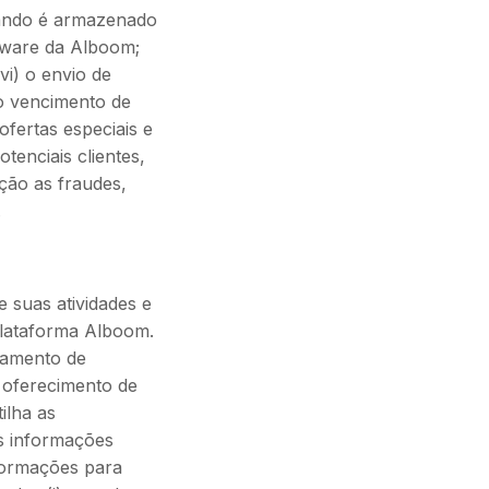
uando é armazenado
tware da Alboom;
vi) o envio de
o vencimento de
fertas especiais e
tenciais clientes,
ução as fraudes,
.
 suas atividades e
Plataforma Alboom.
samento de
, oferecimento de
ilha as
s informações
formações para