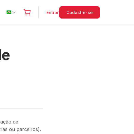
Entrar
Cadastre-se
de
ização de
ias ou parceiros).