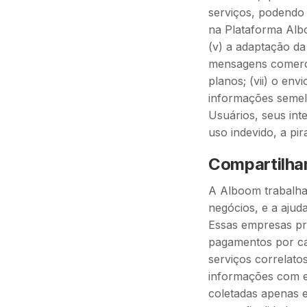
serviços, podendo
na Plataforma Alb
(v) a adaptação da
mensagens comerc
planos; (vii) o en
informações semelh
Usuários, seus int
uso indevido, a pi
Compartilha
A Alboom trabalha 
negócios, e a ajud
Essas empresas pr
pagamentos por car
serviços correlat
informações com e
coletadas apenas 