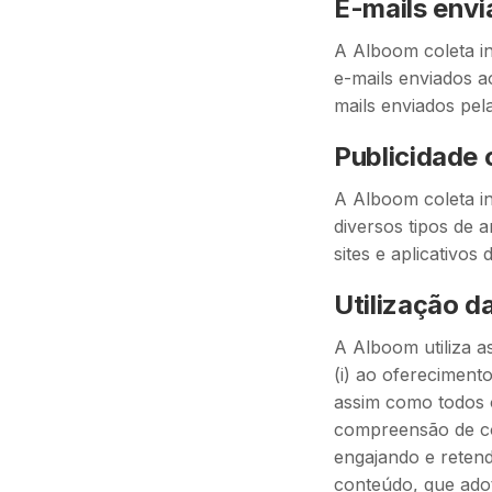
E-mails envi
A Alboom coleta in
e-mails enviados a
mails enviados pel
Publicidade 
A Alboom coleta in
diversos tipos de 
sites e aplicativos
Utilização d
A Alboom utiliza a
(i) ao ofereciment
assim como todos o
compreensão de co
engajando e retendo
conteúdo, que ado