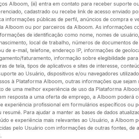
ços Alboom, (iii) entra em contato para receber suporte ou
eferenciado, cadastrado ou recebe link de acesso enviado po
ca informações públicas de perfil, anúncios de compra e v
pela Alboom ou por parceiros da Alboom. As informações c
informações de identificação como nome, nomes de usuário
 nascimento, local de trabalho, números de documentos de i
ou de e-mail, telefone, endereço IP, informações de geoloc
gamento/faturamento, informação sobre elegibilidade par
uras de tela, tipos de aplicativos e sites de interesse, conte
porte ao Usuário, dispositivos e/ou navegadores utilizado
ssos à Plataforma Alboom, outras informações que sejam r
to de uma melhor experiência de uso da Plataforma Albo
 em resposta a uma oferta de emprego, a Alboom poderá c
 de experiência profissional em formulários específicos ou 
u resumé. Para ajudar a manter as bases de dados atualiza
údo e experiência mais relevantes ao Usuário, a Alboom 
cidas pelo Usuário com informações de outras fontes, de
.