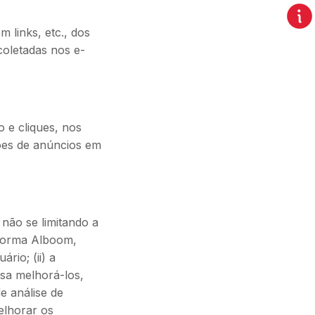
 links, etc., dos
coletadas nos e-
 e cliques, nos
ções de anúncios em
 não se limitando a
aforma Alboom,
rio; (ii) a
sa melhorá-los,
de análise de
elhorar os