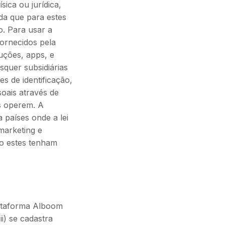
sica ou jurídica,
nda que para estes
o. Para usar a
fornecidos pela
ruções, apps, e
quer subsidiárias
es de identificação,
soais através de
s operem. A
 países onde a lei
 marketing e
do estes tenham
lataforma Alboom
i) se cadastra