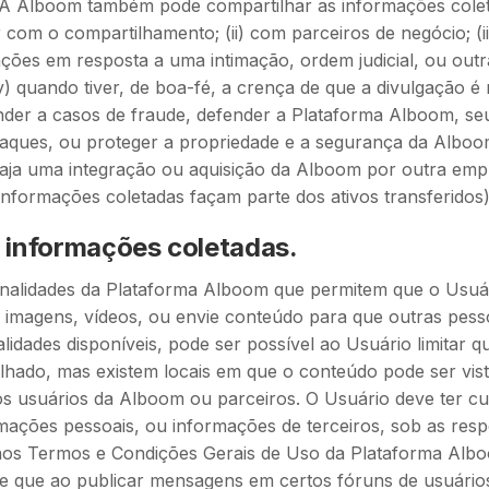
. A Alboom também pode compartilhar as informações colet
com o compartilhamento; (ii) com parceiros de negócio; (i
ções em resposta a uma intimação, ordem judicial, ou outr
 (iv) quando tiver, de boa-fé, a crença de que a divulgação é
nder a casos de fraude, defender a Plataforma Alboom, se
taques, ou proteger a propriedade e a segurança da Alboo
 haja uma integração ou aquisição da Alboom por outra emp
informações coletadas façam parte dos ativos transferidos)
 informações coletadas.
nalidades da Plataforma Alboom que permitem que o Usuár
 imagens, vídeos, ou envie conteúdo para que outras pess
idades disponíveis, pode ser possível ao Usuário limitar 
hado, mas existem locais em que o conteúdo pode ser vist
os usuários da Alboom ou parceiros. O Usuário deve ter c
mações pessoais, ou informações de terceiros, sob as resp
e nos Termos e Condições Gerais de Uso da Plataforma Alb
de que ao publicar mensagens em certos fóruns de usuário