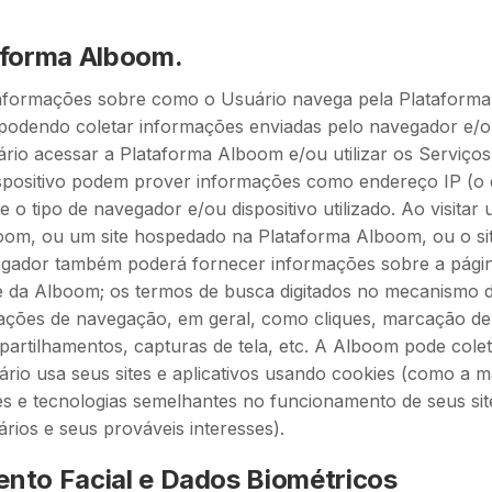
aforma Alboom.
nformações sobre como o Usuário navega pela Plataforma e
podendo coletar informações enviadas pelo navegador e/ou
io acessar a Plataforma Alboom e/ou utilizar os Serviços
spositivo podem prover informações como endereço IP (o q
e o tipo de navegador e/ou dispositivo utilizado. Ao visitar 
oom, ou um site hospedado na Plataforma Alboom, ou o si
gador também poderá fornecer informações sobre a página 
e da Alboom; os termos de busca digitados no mecanismo de
ações de navegação, em geral, como cliques, marcação de 
partilhamentos, capturas de tela, etc. A Alboom pode cole
io usa seus sites e aplicativos usando cookies (como a mai
s e tecnologias semelhantes no funcionamento de seus sit
rios e seus prováveis interesses).
nto Facial e Dados Biométricos