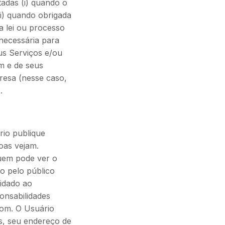
adas (i) quando o
ii) quando obrigada
a lei ou processo
 necessária para
us Serviços e/ou
m e de seus
resa (nesse caso,
.
io publique
oas vejam.
quem pode ver o
o pelo público
uidado ao
onsabilidades
oom. O Usuário
s, seu endereço de