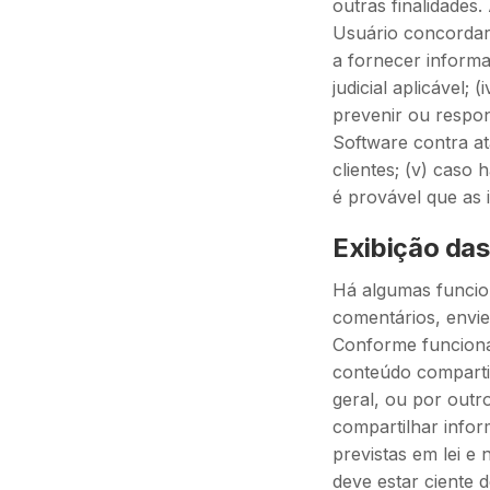
outras finalidades
Usuário concordar 
a fornecer informa
judicial aplicável;
prevenir ou respo
Software contra a
clientes; (v) caso
é provável que as 
Exibição das
Há algumas funcio
comentários, envie
Conforme funcional
conteúdo compartil
geral, ou por outr
compartilhar infor
previstas em lei 
deve estar ciente 