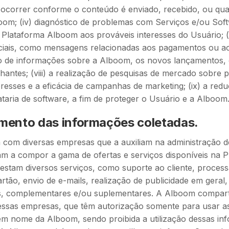
 ocorrer conforme o conteúdo é enviado, recebido, ou q
oom; (iv) diagnóstico de problemas com Serviços e/ou Sof
 Plataforma Alboom aos prováveis interesses do Usuário; (
iais, como mensagens relacionadas aos pagamentos ou a
vio de informações sobre a Alboom, os novos lançamentos, o
antes; (viii) a realização de pesquisas de mercado sobre po
eresses e a eficácia de campanhas de marketing; (ix) a red
rataria de software, a fim de proteger o Usuário e a Alboom
mento das informações coletadas.
com diversas empresas que a auxiliam na administração de
am a compor a gama de ofertas e serviços disponíveis na 
estam diversos serviços, como suporte ao cliente, proces
tão, envio de e-mails, realização de publicidade em geral
os, complementares e/ou suplementares. A Alboom compart
ssas empresas, que têm autorização somente para usar a
em nome da Alboom, sendo proibida a utilização dessas in