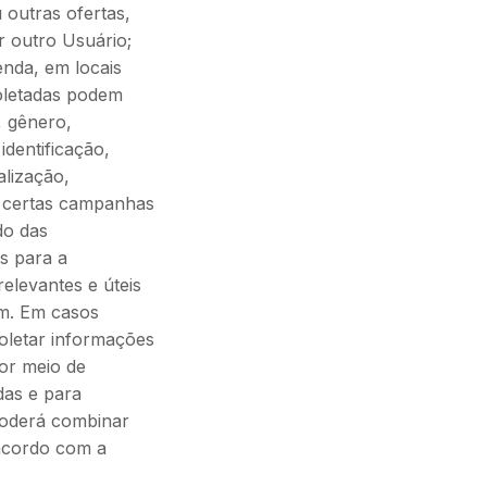
 outras ofertas,
r outro Usuário;
enda, em locais
oletadas podem
, gênero,
dentificação,
alização,
a certas campanhas
údo das
s para a
elevantes e úteis
om. Em casos
oletar informações
por meio de
das e para
poderá combinar
 acordo com a